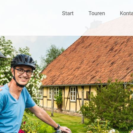
Skip
Start
Touren
Kont
to
content