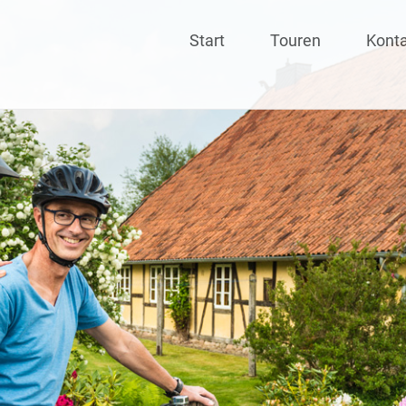
Skip
Start
Touren
Kont
to
content