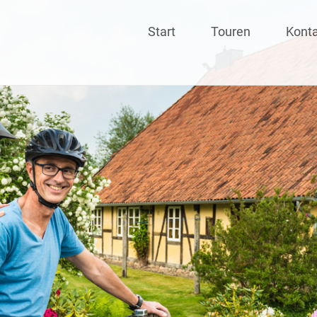
Skip
Start
Touren
Kont
to
content