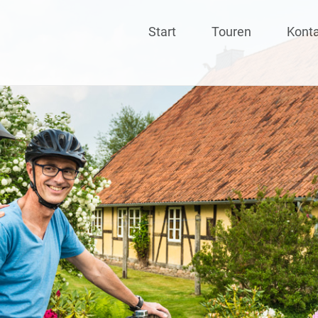
Skip
Start
Touren
Kont
to
content