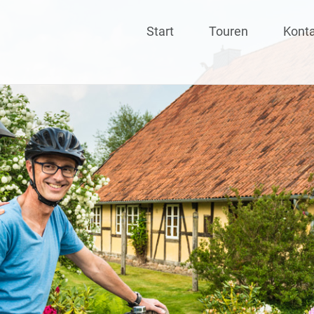
Skip
Start
Touren
Kont
to
content