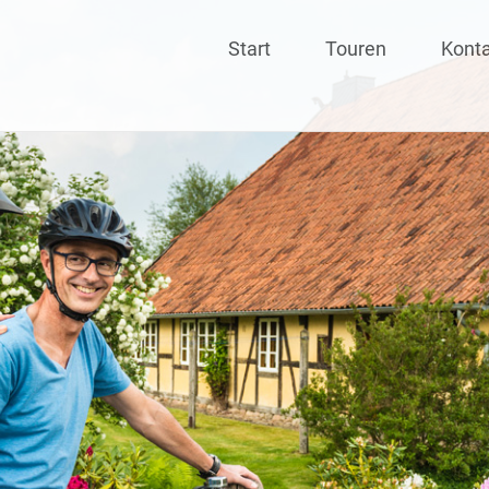
Skip
Start
Touren
Kont
to
content